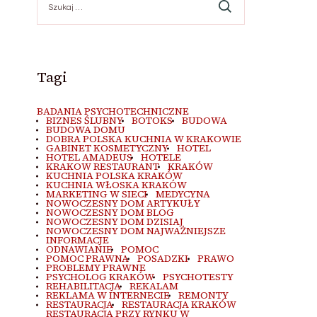
Tagi
BADANIA PSYCHOTECHNICZNE
BIZNES ŚLUBNY
BOTOKS
BUDOWA
BUDOWA DOMU
DOBRA POLSKA KUCHNIA W KRAKOWIE
GABINET KOSMETYCZNY
HOTEL
HOTEL AMADEUS
HOTELE
KRAKOW RESTAURANT
KRAKÓW
KUCHNIA POLSKA KRAKÓW
KUCHNIA WŁOSKA KRAKÓW
MARKETING W SIECI
MEDYCYNA
NOWOCZESNY DOM ARTYKUŁY
NOWOCZESNY DOM BLOG
NOWOCZESNY DOM DZISIAJ
NOWOCZESNY DOM NAJWAŻNIEJSZE
INFORMACJE
ODNAWIANIE
POMOC
POMOC PRAWNA
POSADZKI
PRAWO
PROBLEMY PRAWNE
PSYCHOLOG KRAKÓW
PSYCHOTESTY
REHABILITACJA
REKALAM
REKLAMA W INTERNECIE
REMONTY
RESTAURACJA
RESTAURACJA KRAKÓW
RESTAURACJA PRZY RYNKU W