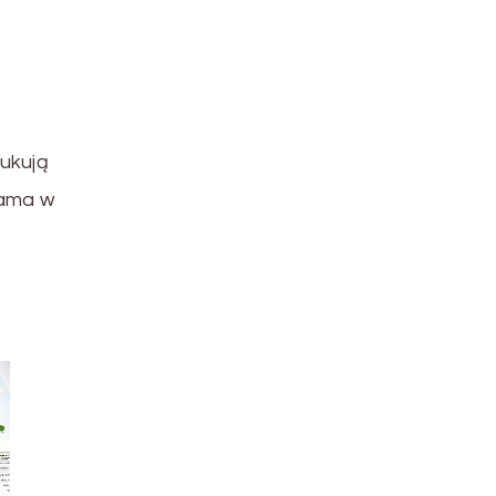
ukują
lama w