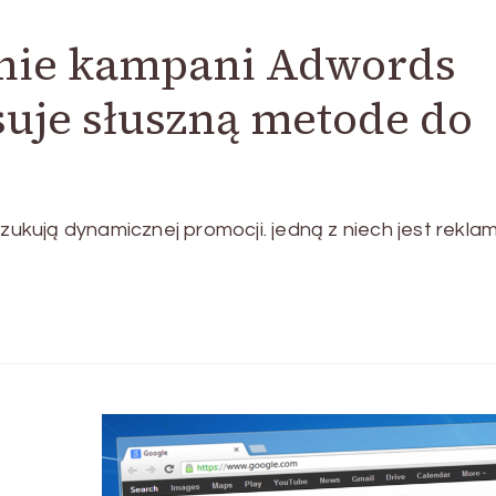
inie kampani Adwords
suje słuszną metode do
ują dynamicznej promocji. jedną z niech jest rekla