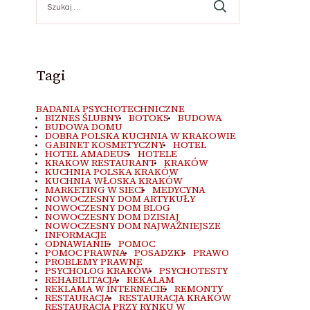
Tagi
BADANIA PSYCHOTECHNICZNE
BIZNES ŚLUBNY
BOTOKS
BUDOWA
BUDOWA DOMU
DOBRA POLSKA KUCHNIA W KRAKOWIE
GABINET KOSMETYCZNY
HOTEL
HOTEL AMADEUS
HOTELE
KRAKOW RESTAURANT
KRAKÓW
KUCHNIA POLSKA KRAKÓW
KUCHNIA WŁOSKA KRAKÓW
MARKETING W SIECI
MEDYCYNA
NOWOCZESNY DOM ARTYKUŁY
NOWOCZESNY DOM BLOG
NOWOCZESNY DOM DZISIAJ
NOWOCZESNY DOM NAJWAŻNIEJSZE
INFORMACJE
ODNAWIANIE
POMOC
POMOC PRAWNA
POSADZKI
PRAWO
PROBLEMY PRAWNE
PSYCHOLOG KRAKÓW
PSYCHOTESTY
REHABILITACJA
REKALAM
REKLAMA W INTERNECIE
REMONTY
RESTAURACJA
RESTAURACJA KRAKÓW
RESTAURACJA PRZY RYNKU W