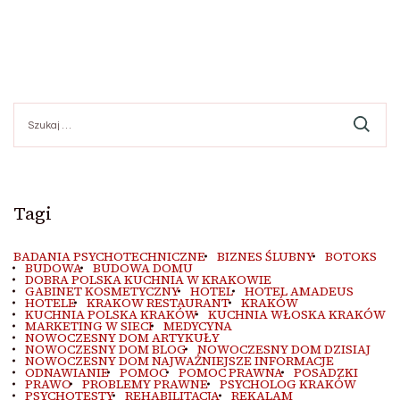
Szukaj:
Tagi
BADANIA PSYCHOTECHNICZNE
BIZNES ŚLUBNY
BOTOKS
BUDOWA
BUDOWA DOMU
DOBRA POLSKA KUCHNIA W KRAKOWIE
GABINET KOSMETYCZNY
HOTEL
HOTEL AMADEUS
HOTELE
KRAKOW RESTAURANT
KRAKÓW
KUCHNIA POLSKA KRAKÓW
KUCHNIA WŁOSKA KRAKÓW
MARKETING W SIECI
MEDYCYNA
NOWOCZESNY DOM ARTYKUŁY
NOWOCZESNY DOM BLOG
NOWOCZESNY DOM DZISIAJ
NOWOCZESNY DOM NAJWAŻNIEJSZE INFORMACJE
ODNAWIANIE
POMOC
POMOC PRAWNA
POSADZKI
PRAWO
PROBLEMY PRAWNE
PSYCHOLOG KRAKÓW
PSYCHOTESTY
REHABILITACJA
REKALAM