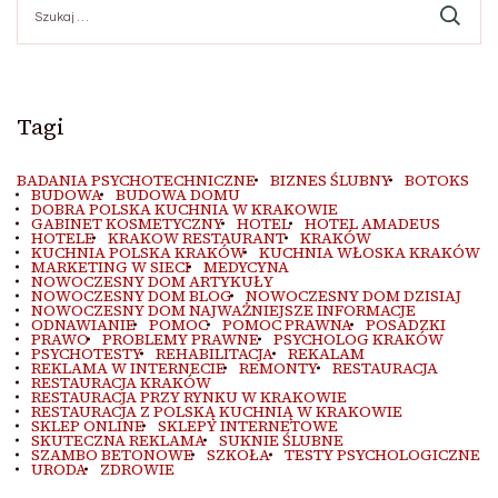
Tagi
BADANIA PSYCHOTECHNICZNE
BIZNES ŚLUBNY
BOTOKS
BUDOWA
BUDOWA DOMU
DOBRA POLSKA KUCHNIA W KRAKOWIE
GABINET KOSMETYCZNY
HOTEL
HOTEL AMADEUS
HOTELE
KRAKOW RESTAURANT
KRAKÓW
KUCHNIA POLSKA KRAKÓW
KUCHNIA WŁOSKA KRAKÓW
MARKETING W SIECI
MEDYCYNA
NOWOCZESNY DOM ARTYKUŁY
NOWOCZESNY DOM BLOG
NOWOCZESNY DOM DZISIAJ
NOWOCZESNY DOM NAJWAŻNIEJSZE INFORMACJE
ODNAWIANIE
POMOC
POMOC PRAWNA
POSADZKI
PRAWO
PROBLEMY PRAWNE
PSYCHOLOG KRAKÓW
PSYCHOTESTY
REHABILITACJA
REKALAM
REKLAMA W INTERNECIE
REMONTY
RESTAURACJA
RESTAURACJA KRAKÓW
RESTAURACJA PRZY RYNKU W KRAKOWIE
RESTAURACJA Z POLSKĄ KUCHNIĄ W KRAKOWIE
SKLEP ONLINE
SKLEPY INTERNETOWE
SKUTECZNA REKLAMA
SUKNIE ŚLUBNE
SZAMBO BETONOWE
SZKOŁA
TESTY PSYCHOLOGICZNE
URODA
ZDROWIE