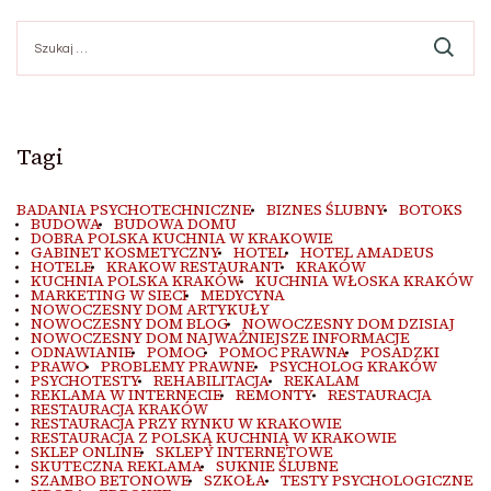
Szukaj:
Tagi
BADANIA PSYCHOTECHNICZNE
BIZNES ŚLUBNY
BOTOKS
BUDOWA
BUDOWA DOMU
DOBRA POLSKA KUCHNIA W KRAKOWIE
GABINET KOSMETYCZNY
HOTEL
HOTEL AMADEUS
HOTELE
KRAKOW RESTAURANT
KRAKÓW
KUCHNIA POLSKA KRAKÓW
KUCHNIA WŁOSKA KRAKÓW
MARKETING W SIECI
MEDYCYNA
NOWOCZESNY DOM ARTYKUŁY
NOWOCZESNY DOM BLOG
NOWOCZESNY DOM DZISIAJ
NOWOCZESNY DOM NAJWAŻNIEJSZE INFORMACJE
ODNAWIANIE
POMOC
POMOC PRAWNA
POSADZKI
PRAWO
PROBLEMY PRAWNE
PSYCHOLOG KRAKÓW
PSYCHOTESTY
REHABILITACJA
REKALAM
REKLAMA W INTERNECIE
REMONTY
RESTAURACJA
RESTAURACJA KRAKÓW
RESTAURACJA PRZY RYNKU W KRAKOWIE
RESTAURACJA Z POLSKĄ KUCHNIĄ W KRAKOWIE
SKLEP ONLINE
SKLEPY INTERNETOWE
SKUTECZNA REKLAMA
SUKNIE ŚLUBNE
SZAMBO BETONOWE
SZKOŁA
TESTY PSYCHOLOGICZNE