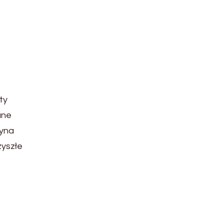
ty
ane
zyna
zyszłe