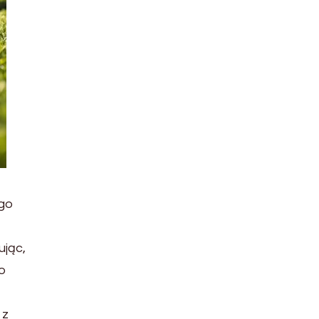
ego
ując,
ko
 z