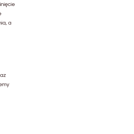
nięcie
e
ia, a
raz
temy