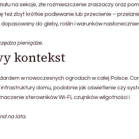
iału na sekcje, złe rozmieszczenie zraszaczy oraz pomi
ę też zbyt krótkie podlewanie lub przeciwnie – przelani
 dopasowany do gleby, roślin i warunków nasłonecznien
zędza pieniądze.
wy kontekst
ndardem w nowoczesnych ogrodach w całej Polsce. Co
t infrastruktury domu, podobnie jak oświetlenie czy sys
naczenie sterowników Wi-Fi, czujników wilgotności i
nd na lata.