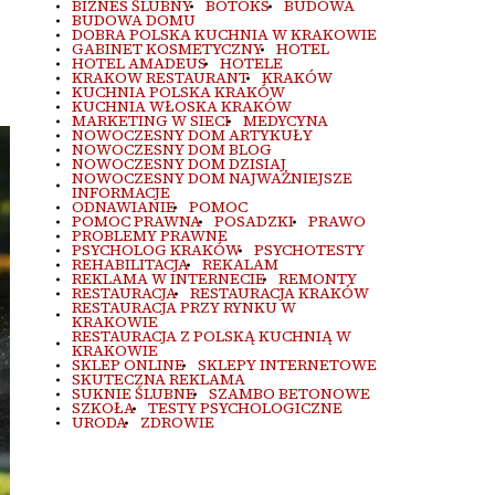
BIZNES ŚLUBNY
BOTOKS
BUDOWA
BUDOWA DOMU
DOBRA POLSKA KUCHNIA W KRAKOWIE
GABINET KOSMETYCZNY
HOTEL
HOTEL AMADEUS
HOTELE
KRAKOW RESTAURANT
KRAKÓW
KUCHNIA POLSKA KRAKÓW
KUCHNIA WŁOSKA KRAKÓW
MARKETING W SIECI
MEDYCYNA
NOWOCZESNY DOM ARTYKUŁY
NOWOCZESNY DOM BLOG
NOWOCZESNY DOM DZISIAJ
NOWOCZESNY DOM NAJWAŻNIEJSZE
INFORMACJE
ODNAWIANIE
POMOC
POMOC PRAWNA
POSADZKI
PRAWO
PROBLEMY PRAWNE
PSYCHOLOG KRAKÓW
PSYCHOTESTY
REHABILITACJA
REKALAM
REKLAMA W INTERNECIE
REMONTY
RESTAURACJA
RESTAURACJA KRAKÓW
RESTAURACJA PRZY RYNKU W
KRAKOWIE
RESTAURACJA Z POLSKĄ KUCHNIĄ W
KRAKOWIE
SKLEP ONLINE
SKLEPY INTERNETOWE
SKUTECZNA REKLAMA
SUKNIE ŚLUBNE
SZAMBO BETONOWE
SZKOŁA
TESTY PSYCHOLOGICZNE
URODA
ZDROWIE