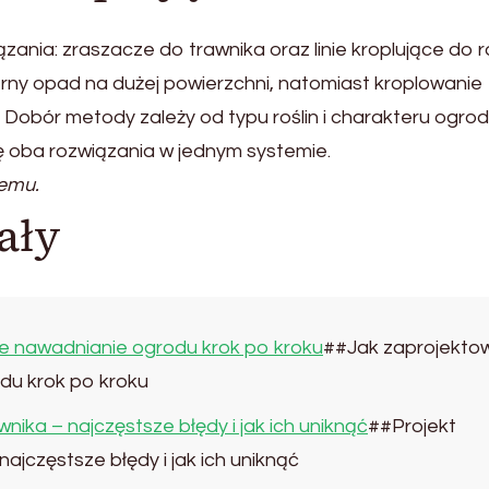
ania: zraszacze do trawnika oraz linie kroplujące do r
ny opad na dużej powierzchni, natomiast kroplowanie
Dobór metody zależy od typu roślin i charakteru ogrod
ę oba rozwiązania w jednym systemie.
temu.
ały
 nawadnianie ogrodu krok po kroku
##Jak zaprojekto
u krok po kroku
ika – najczęstsze błędy i jak ich uniknąć
##Projekt
ajczęstsze błędy i jak ich uniknąć