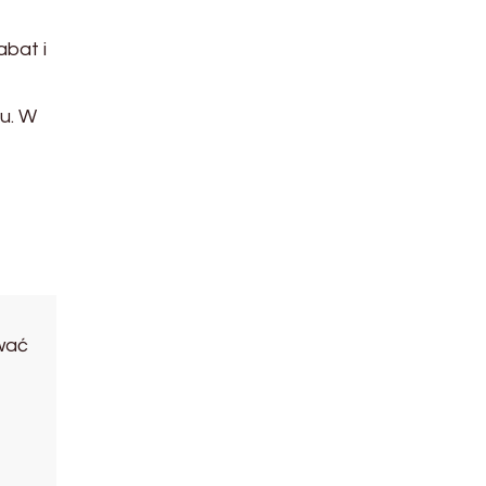
abat i
u. W
wać