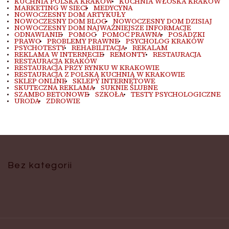
KUCHNIA POLSKA KRAKÓW
KUCHNIA WŁOSKA KRAKÓW
MARKETING W SIECI
MEDYCYNA
NOWOCZESNY DOM ARTYKUŁY
NOWOCZESNY DOM BLOG
NOWOCZESNY DOM DZISIAJ
NOWOCZESNY DOM NAJWAŻNIEJSZE INFORMACJE
ODNAWIANIE
POMOC
POMOC PRAWNA
POSADZKI
PRAWO
PROBLEMY PRAWNE
PSYCHOLOG KRAKÓW
PSYCHOTESTY
REHABILITACJA
REKALAM
REKLAMA W INTERNECIE
REMONTY
RESTAURACJA
RESTAURACJA KRAKÓW
RESTAURACJA PRZY RYNKU W KRAKOWIE
RESTAURACJA Z POLSKĄ KUCHNIĄ W KRAKOWIE
SKLEP ONLINE
SKLEPY INTERNETOWE
SKUTECZNA REKLAMA
SUKNIE ŚLUBNE
SZAMBO BETONOWE
SZKOŁA
TESTY PSYCHOLOGICZNE
URODA
ZDROWIE
Bez kategorii