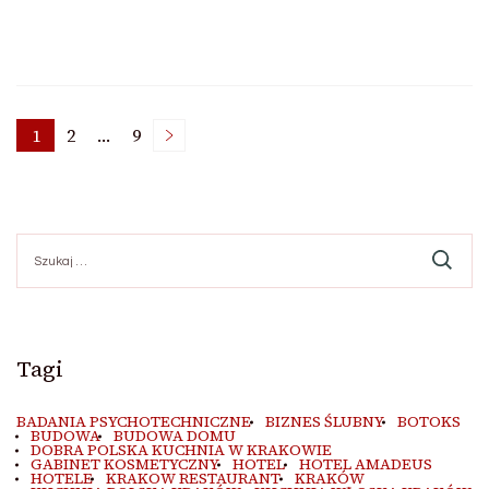
Stronicowanie
1
2
…
9
Strona
Strona
Strona
wpisów
Szukaj:
Tagi
BADANIA PSYCHOTECHNICZNE
BIZNES ŚLUBNY
BOTOKS
BUDOWA
BUDOWA DOMU
DOBRA POLSKA KUCHNIA W KRAKOWIE
GABINET KOSMETYCZNY
HOTEL
HOTEL AMADEUS
HOTELE
KRAKOW RESTAURANT
KRAKÓW