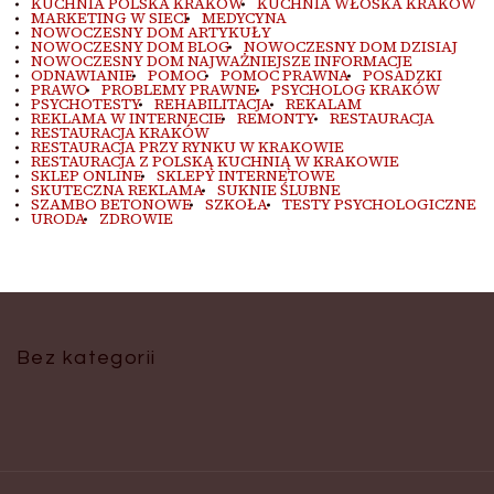
KUCHNIA POLSKA KRAKÓW
KUCHNIA WŁOSKA KRAKÓW
MARKETING W SIECI
MEDYCYNA
NOWOCZESNY DOM ARTYKUŁY
NOWOCZESNY DOM BLOG
NOWOCZESNY DOM DZISIAJ
NOWOCZESNY DOM NAJWAŻNIEJSZE INFORMACJE
ODNAWIANIE
POMOC
POMOC PRAWNA
POSADZKI
PRAWO
PROBLEMY PRAWNE
PSYCHOLOG KRAKÓW
PSYCHOTESTY
REHABILITACJA
REKALAM
REKLAMA W INTERNECIE
REMONTY
RESTAURACJA
RESTAURACJA KRAKÓW
RESTAURACJA PRZY RYNKU W KRAKOWIE
RESTAURACJA Z POLSKĄ KUCHNIĄ W KRAKOWIE
SKLEP ONLINE
SKLEPY INTERNETOWE
SKUTECZNA REKLAMA
SUKNIE ŚLUBNE
SZAMBO BETONOWE
SZKOŁA
TESTY PSYCHOLOGICZNE
URODA
ZDROWIE
Bez kategorii