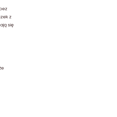
 bez
ązek z
ają się
że