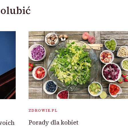
olubić
ZDROWIE.PL
Porady dla kobiet
woich