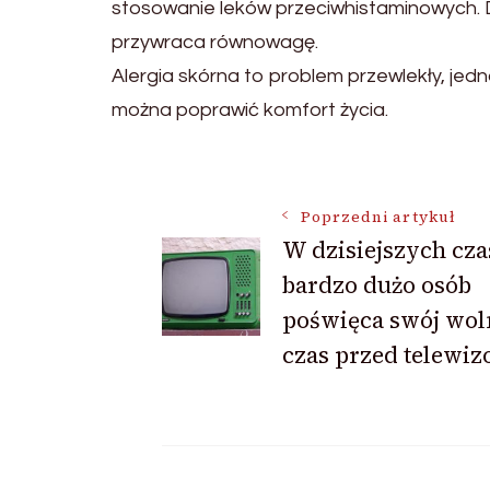
stosowanie leków przeciwhistaminowych. D
przywraca równowagę.
Alergia skórna to problem przewlekły, jed
można poprawić komfort życia.
Nawigacja
Poprzedni artykuł
W dzisiejszych cz
wpisu
bardzo dużo osób
poświęca swój wol
czas przed telewi