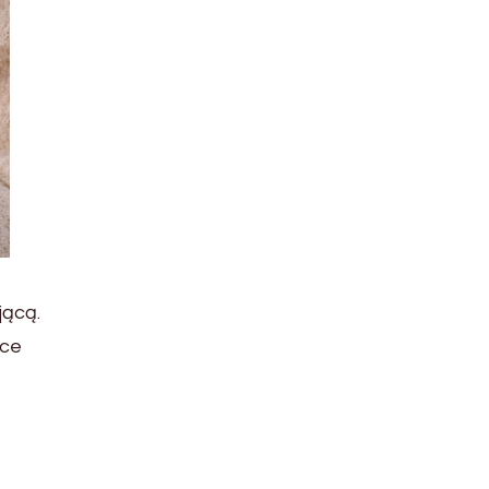
jącą.
yce