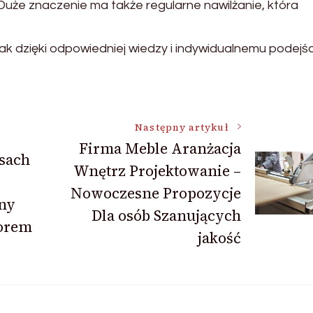
uże znaczenie ma także regularne nawilżanie, która
nak dzięki odpowiedniej wiedzy i indywidualnemu podejśc
Następny artykuł
Firma Meble Aranżacja
asach
Wnętrz Projektowanie –
Nowoczesne Propozycje
ny
Dla osób Szanujących
zorem
jakość