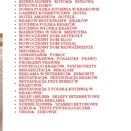
BIZNES ŚLUBNY
BOTOKS
BUDOWA
BUDOWA DOMU
DOBRA POLSKA KUCHNIA W KRAKOWIE
GABINET KOSMETYCZNY
HOTEL
HOTEL AMADEUS
HOTELE
KRAKOW RESTAURANT
KRAKÓW
KUCHNIA POLSKA KRAKÓW
KUCHNIA WŁOSKA KRAKÓW
MARKETING W SIECI
MEDYCYNA
NOWOCZESNY DOM ARTYKUŁY
NOWOCZESNY DOM BLOG
NOWOCZESNY DOM DZISIAJ
NOWOCZESNY DOM NAJWAŻNIEJSZE
INFORMACJE
ODNAWIANIE
POMOC
POMOC PRAWNA
POSADZKI
PRAWO
PROBLEMY PRAWNE
PSYCHOLOG KRAKÓW
PSYCHOTESTY
REHABILITACJA
REKALAM
REKLAMA W INTERNECIE
REMONTY
RESTAURACJA
RESTAURACJA KRAKÓW
RESTAURACJA PRZY RYNKU W
KRAKOWIE
RESTAURACJA Z POLSKĄ KUCHNIĄ W
KRAKOWIE
SKLEP ONLINE
SKLEPY INTERNETOWE
SKUTECZNA REKLAMA
SUKNIE ŚLUBNE
SZAMBO BETONOWE
SZKOŁA
TESTY PSYCHOLOGICZNE
URODA
ZDROWIE